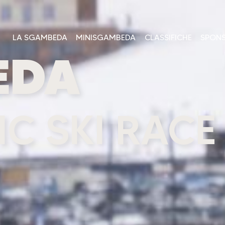
LA SGAMBEDA
MINISGAMBEDA
CLASSIFICHE
SPON
EDA
C SKI RACE