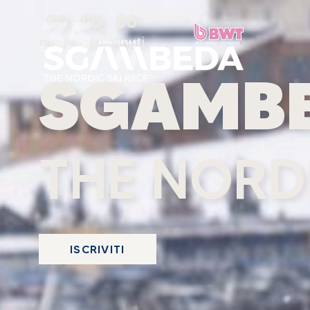
00
00
00
giorni
ore
minuti
SGAMB
THE NORDI
ISCRIVITI