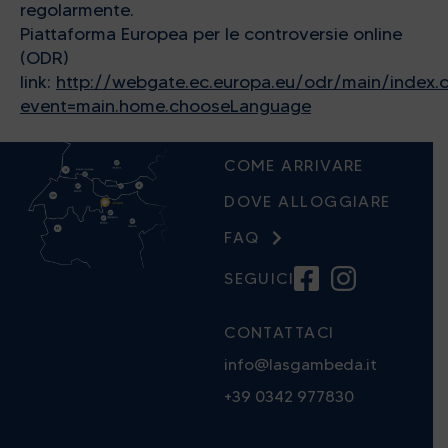
regolarmente.
Piattaforma Europea per le controversie online
(ODR)
link:
http://webgate.ec.europa.eu/odr/main/index.
event=main.home.chooseLanguage
COME ARRIVARE
DOVE ALLOGGIARE
FAQ
SEGUICI
CONTATTACI
info@lasgambeda.it
+39 0342 977830