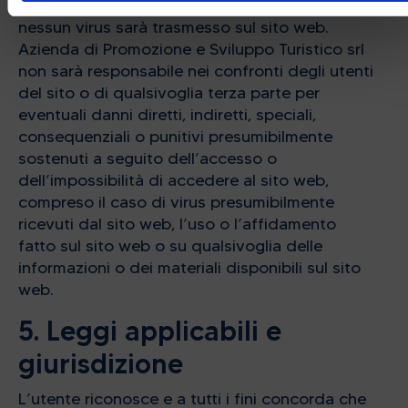
perdite di informazioni trasmesse, o che
nessun virus sarà trasmesso sul sito web.
Azienda di Promozione e Sviluppo Turistico srl
non sarà responsabile nei confronti degli utenti
del sito o di qualsivoglia terza parte per
eventuali danni diretti, indiretti, speciali,
consequenziali o punitivi presumibilmente
sostenuti a seguito dell’accesso o
dell’impossibilità di accedere al sito web,
compreso il caso di virus presumibilmente
ricevuti dal sito web, l’uso o l’affidamento
fatto sul sito web o su qualsivoglia delle
informazioni o dei materiali disponibili sul sito
web.
5. Leggi applicabili e
giurisdizione
L’utente riconosce e a tutti i fini concorda che