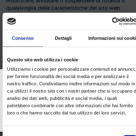
modificare, annullare o sospendere la totalità o
qualsivoglia delle caratteristiche del sito web
in qualsivoglia momento, compresa la
disponibilità della totalità o di qualsivoglia
parte del sito web, delle funzioni e del
database del sito web. Azienda di Promozione
Consenso
Dettagli
Informazioni sui cook
e Sviluppo Turistico srl potrà inoltre correggere
eventuali errori od omissioni in qualsivoglia
parte del sito web o imporre limitazioni su
Questo sito web utilizza i cookie
determinate funzioni e servizi, o limitare
Utilizziamo i cookie per personalizzare contenuti ed annunci,
l’accesso degli utenti a parti o alla totalità del
×
per fornire funzionalità dei social media e per analizzare il
sito web senza obbligo di notifica e senza che
nostro traffico. Condividiamo inoltre informazioni sul modo in
BWT Sgambeda
questo configuri alcuna responsabilità.
cui utilizzi il nostro sito con i nostri partner che si occupano d
analisi dei dati web, pubblicità e social media, i quali
CLASSIFICHE BWT SGAMBEDA
4. Diniego di garanzia e
potrebbero combinarle con altre informazioni che hai fornito
limitazione di
loro o che hanno raccolto dal tuo utilizzo dei loro servizi.
+
responsabilità
Selezione
L’utente riconosce di utilizzare il sito web a