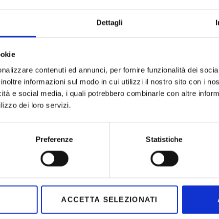
Dettagli
ookie
nalizzare contenuti ed annunci, per fornire funzionalità dei socia
inoltre informazioni sul modo in cui utilizzi il nostro sito con i n
icità e social media, i quali potrebbero combinarle con altre inform
lizzo dei loro servizi.
uthorized to show the cookie declaration for domain
p in the Cookiebot Manager to authorize the domain.
Preferenze
Statistiche
HOW TO GET HERE
WHERE TO STAY
ACCETTA SELEZIONATI