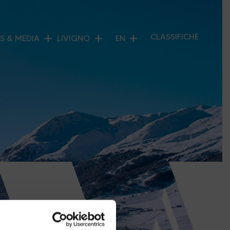
add
add
add
CLASSIFICHE
S & MEDIA
LIVIGNO
EN