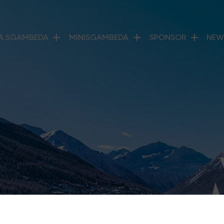
add
add
add
A SGAMBEDA
MINISGAMBEDA
SPONSOR
NEW