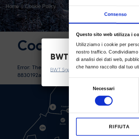
Home
Cookie Policy
Consenso
Questo sito web utilizza i c
Cookie Policy
Utilizziamo i cookie per perso
nostro traffico. Condividiamo 
BWT Sgambeda
di analisi dei dati web, pubbl
che hanno raccolto dal tuo uti
Error: The domain WWW.LASGAMBEDA.IT is not a
BWT Sgambeda Rankings
8830192aeb9f. Please add it to the domain grou
Selezione
Necessari
del
consenso
RIFIUTA