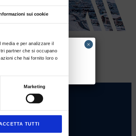
Informazioni sui cookie
l media e per analizzare il
×
ostri partner che si occupano
azioni che hai fornito loro o
 group ID e94f9c4b-384d-45e0-bb7f-
Marketing
ACCETTA TUTTI