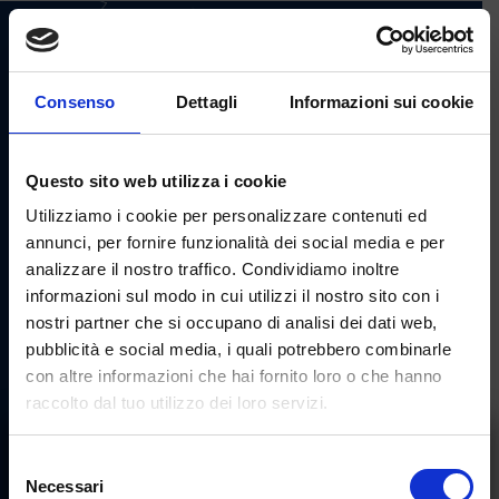
HOW TO GET
HERE
WHERE TO STAY
Consenso
Dettagli
Informazioni sui cookie
FAQ
FOLLOW
Questo sito web utilizza i cookie
US
Utilizziamo i cookie per personalizzare contenuti ed
annunci, per fornire funzionalità dei social media e per
CONTACT US
analizzare il nostro traffico. Condividiamo inoltre
informazioni sul modo in cui utilizzi il nostro sito con i
info@lasgambeda.it
nostri partner che si occupano di analisi dei dati web,
+39 0342 977830
pubblicità e social media, i quali potrebbero combinarle
con altre informazioni che hai fornito loro o che hanno
raccolto dal tuo utilizzo dei loro servizi.
×
© Azienda di Promozione e Sviluppo Turistico srl | C.F.
Selezione
BWT Sgambeda
92015260141
Necessari
(open in a new window)
(open in a new window)
(open in 
del
Accessibility
|
Terms of use
|
Privacy policy
|
Cookie policy