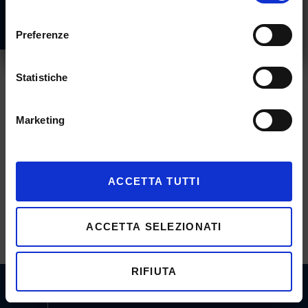
consenso
BWT Sgambeda Rankings
Preferenze
Statistiche
Marketing
ACCETTA TUTTI
ACCETTA SELEZIONATI
RIFIUTA
call
mail
REGISTER NOW