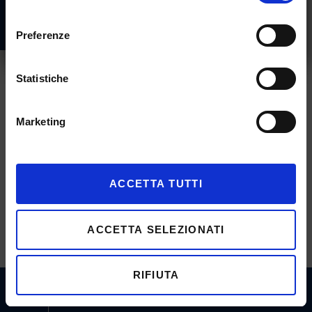
consenso
BWT Sgambeda Rankings
Preferenze
Statistiche
Marketing
ACCETTA TUTTI
ACCETTA SELEZIONATI
RIFIUTA
call
mail
REGISTER NOW