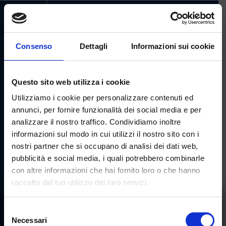
HOW TO GET
HERE
WHERE TO STAY
Consenso
Dettagli
Informazioni sui cookie
FAQ
FOLLOW
Questo sito web utilizza i cookie
US
Utilizziamo i cookie per personalizzare contenuti ed
annunci, per fornire funzionalità dei social media e per
CONTACT US
analizzare il nostro traffico. Condividiamo inoltre
informazioni sul modo in cui utilizzi il nostro sito con i
info@lasgambeda.it
nostri partner che si occupano di analisi dei dati web,
+39 0342 977830
pubblicità e social media, i quali potrebbero combinarle
con altre informazioni che hai fornito loro o che hanno
raccolto dal tuo utilizzo dei loro servizi.
×
© Azienda di Promozione e Sviluppo Turistico srl | C.F.
Selezione
BWT Sgambeda
92015260141
Necessari
(open in a new window)
(open in a new window)
(open in 
del
Accessibility
|
Terms of use
|
Privacy policy
|
Cookie policy